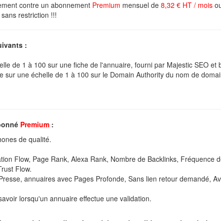
onnement contre un abonnement
Premium
mensuel de
8,32 € HT / mois
ou
sans restriction !!!
ivants :
lle de 1 à 100 sur une fiche de l'annuaire, fourni par Majestic SEO et b
ce sur une échelle de 1 à 100 sur le Domain Authority du nom de domai
abonné
Premium
:
hones de qualité.
, Citation Flow, Page Rank, Alexa Rank, Nombre de Backlinks, Fréquence de
Trust Flow.
Presse, annuaires avec Pages Profonde, Sans lien retour demandé, Ave
savoir lorsqu'un annuaire effectue une validation.